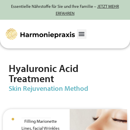
Essentielle Nährstoffe für Sie und Ihre Familie –
JETZT MEHR
ERFAHREN
Skip
to
content
Hyaluronic Acid
Treatment
Skin Rejuvenation Method
Filling Marionette
Lines, Facial Wrinkles