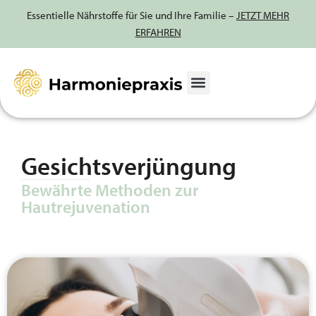
Essentielle Nährstoffe für Sie und Ihre Familie –
JETZT MEHR
ERFAHREN
Zum
Inhalt
springen
Gesichtsverjüngung
Bewährte Methoden zur
Hautrejuvenation