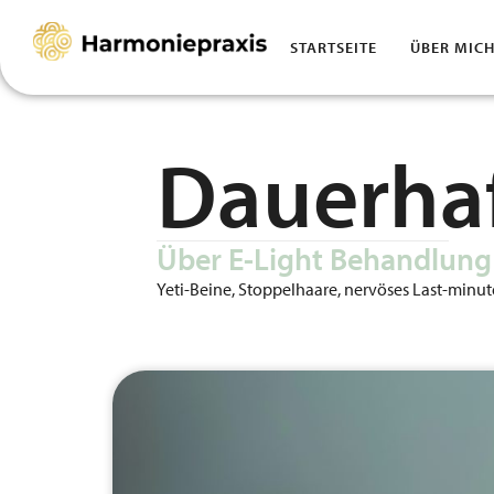
STARTSEITE
ÜBER MIC
Zum
Inhalt
springen
Dauerha
Über E-Light Behandlung
Yeti-Beine, Stoppelhaare, nervöses Last-min