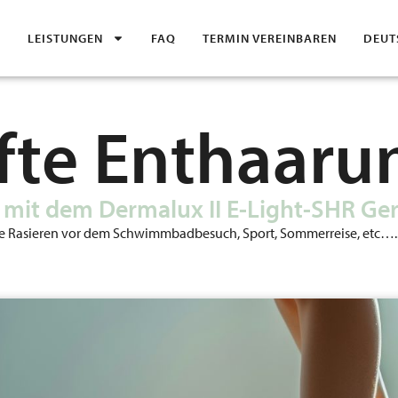
H
LEISTUNGEN
FAQ
TERMIN VEREINBAREN
DEUT
fte Enthaaru
 mit dem Dermalux II E-Light-SHR Ger
ute Rasieren vor dem Schwimmbadbesuch, Sport, Sommerreise, etc….