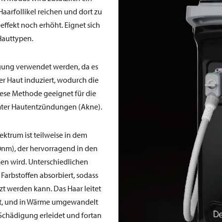
aarfollikel reichen und dort zu
fekt noch erhöht. Eignet sich
Hauttypen.
gung verwendet werden, da es
er Haut induziert, wodurch die
diese Methode geeignet für die
ter Hautentzündungen (Akne).
ektrum ist teilweise in dem
0nm), der hervorragend in den
en wird. Unterschiedlichen
arbstoffen absorbiert, sodass
zt werden kann. Das Haar leitet
iert, und in Wärme umgewandelt
Schädigung erleidet und fortan