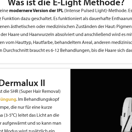
Was ist die E-Light Methode?
 eine
modernere Version der IPL
(Intense Pulsed Light)-Methode. E
Funktion dazu geschaltet. Es funktioniert als dauerhafte Enthaarun
nen ästhetischen oder medizinischen Zuständen der Haut: Pigment
der Haare und Haarwurzeln absolviert und anschließend wird es mi
n vom Hauttyp, Hautfarbe, behandeltem Areal, anderen medizinischen
 Durchschnitt braucht es 6-12 Behandlungen, bis die Haare sich d
Dermalux II
st die SHR (Super Hair Removal)
rjüngung
. Im Behandlungskopf
mpe, die nur für eine kurze
a (3-5°C) leitet das Licht an die
ehr aufgewärmt und so kann man
ght Modus wird zusätzlich ein